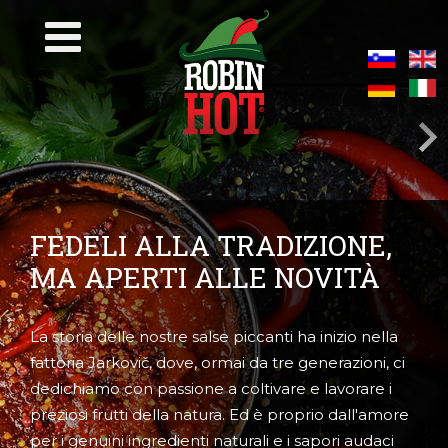
FEDELI ALLA TRADIZIONE,
MA APERTI ALLE NOVITÀ
La storia delle nostre salse piccanti ha inizio nella
fattoria Jarkovič, dove, ormai da tre generazioni, ci
dedichiamo con passione a coltivare e lavorare i
preziosi frutti della natura. Ed è proprio dall'amore
per i genuini ingredienti naturali e i sapori audaci