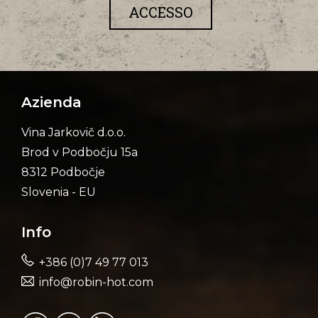
ACCESSO
Azienda
Vina Jarkovič d.o.o.
Brod v Podbočju 15a
8312 Podbočje
Slovenia - EU
Info
+386 (0)7 49 77 013
info@robin-hot.com